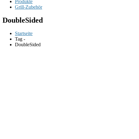
Produkte
Grill-Zubehör
DoubleSided
Startseite
Tag -
DoubleSided
WJJJ Electric Baking Pan Double-Sided Suspension Heating